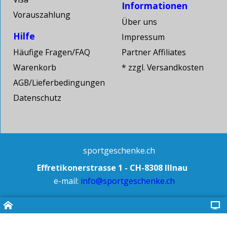
Informationen
Vorauszahlung
Über uns
Hilfe
Impressum
Häufige Fragen/FAQ
Partner Affiliates
Warenkorb
* zzgl. Versandkosten
AGB/Lieferbedingungen
Datenschutz
sportgeschenke.ch
Effretikonerstrasse 1 - CH-8308 Illnau
e-mail:
info@sportgeschenke.ch
Wenn du ein besonderes
Geschenk suchst!