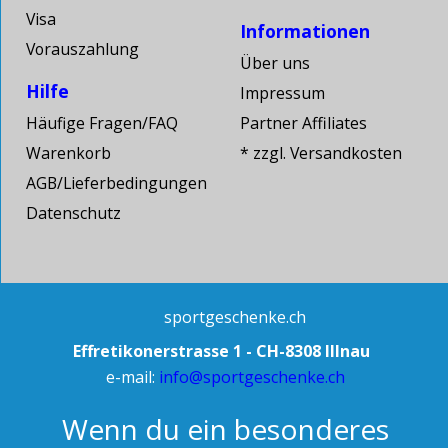
Visa
Informationen
Vorauszahlung
Über uns
Hilfe
Impressum
Häufige Fragen/FAQ
Partner Affiliates
Warenkorb
* zzgl. Versandkosten
AGB/Lieferbedingungen
Datenschutz
sportgeschenke.ch
Effretikonerstrasse 1 - CH-8308 Illnau
e-mail:
info@sportgeschenke.ch
Wenn du ein besonderes