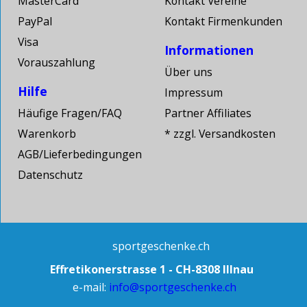
MasterCard
Kontakt Vereine
PayPal
Kontakt Firmenkunden
Visa
Informationen
Vorauszahlung
Über uns
Hilfe
Impressum
Häufige Fragen/FAQ
Partner Affiliates
Warenkorb
* zzgl. Versandkosten
AGB/Lieferbedingungen
Datenschutz
sportgeschenke.ch
Effretikonerstrasse 1 - CH-8308 Illnau
e-mail:
info@sportgeschenke.ch