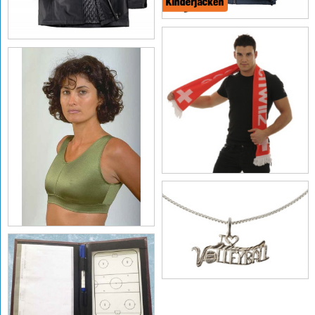
Kinder navy
OFFICE Parka Jacket
unisex black
Hopp Schwiiz Schal
TOP CARE Sport-BH
olive
Halskette mit
Anhänger "I Love
Volleyball", Silber
Mini-Coaching